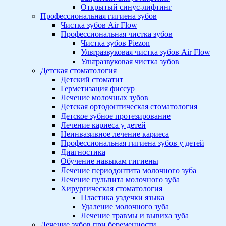
Открытый синус-лифтинг
Профессиональная гигиена зубов
Чистка зубов Air Flow
Профессиональная чистка зубов
Чистка зубов Piezon
Ультразвуковая чистка зубов Air Flow
Ультразвуковая чистка зубов
Детская стоматология
Детский стоматит
Герметизация фиссур
Лечение молочных зубов
Детская ортодонтическая стоматология
Детское зубное протезирование
Лечение кариеса у детей
Неинвазивное лечение кариеса
Профессиональная гигиена зубов у детей
Диагностика
Обучение навыкам гигиены
Лечение периодонтита молочного зуба
Лечение пульпита молочного зуба
Хирургическая стоматология
Пластика уздечки языка
Удаление молочного зуба
Лечение травмы и вывиха зуба
Лечение зубов при беременности