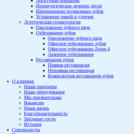
Лоскутные операции
Нехирургическое лечение десен
Шинирование подвижных зубов
Устранение тяжей и уздечек
Эстетическая стоматология
Омоложение зубного ряда
Отбеливание зубов
Омоложение зубного ряда
Офисное отбеливание зубов
Офисное отбеливание Zoom 4
Лазерное отбеливание
Реставрация зубов
Прямая реставрация
Непрямая реставрация
Композитная реставрация зубов
О клинике
Наши партнеры
Наше оборудование
Мы признательны
Вакансии
Наша жизнь
Благотворительность
Звёздные гости
История
Специалисты