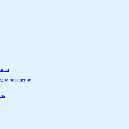
ронка
 одно посещение
тах