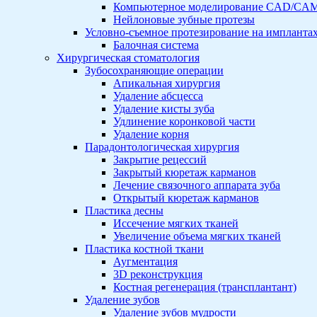
Компьютерное моделирование CAD/CA
Нейлоновые зубные протезы
Условно-съемное протезирование на импланта
Балочная система
Хирургическая стоматология
Зубосохраняющие операции
Апикальная хирургия
Удаление абсцесса
Удаление кисты зуба
Удлинение коронковой части
Удаление корня
Парадонтологическая хирургия
Закрытие рецессий
Закрытый кюретаж карманов
Лечение связочного аппарата зуба
Открытый кюретаж карманов
Пластика десны
Иссечение мягких тканей
Увеличение объема мягких тканей
Пластика костной ткани
Аугментация
3D реконструкция
Костная регенерация (трансплантант)
Удаление зубов
Удаление зубов мудрости