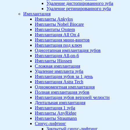
Удаление дистопированного зуба
Удаление ретинированного зуба
Имплантация
Импланты Ankylos
Импланты Nobel Biocare
Имплантаты Osstem
Имплантация All On 4
Имплантация мини-винтов
Имплантация под ключ
Одноэтапная имплантация зубов
Имплантация All-on-6
Импланты Hiossen
Сложная имплантация
Удаление импланта зуба
Имплантация зубов за 1 день
Имплантация Astra Tech
Одномоментная имплантация
Полная имплантация зубов
Имплантация зубов верхней челюсти
Дентальная имплантация
Имплантация 1 зуба
Импланты AnyRidge
Импланты Straumann
Синус-лифтинг
Закрытый синус-лифтинг