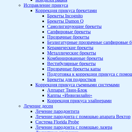
Исправление прикуса
Коррекция прикуса брекетами
Брекеты Incognito
Брекеты Damon Q
Самолигирующие брекеты
Сапфировые брекеты
Прозрачные брекеты
Безлигатурные прозрачные сапфировые 
Керамические брекеты
Металлические брекеты
Комбинированные брекеты
Вестибулярные брекеты
Прозрачные брекеты капы
Подготовка к коррекции прикуса с пом
Брекеты для подростков
Коррекция прикуса съемными системами
Аппарат Твин-Блок
Каппы «Инвизилайн»
Коррекция прикуса элайнерами
Лечение десен
Лечение пародонтита
Лечение пародонта с помощью апарата Вектор
Система Florida Probe
Лечение пародонта с помощью лазера