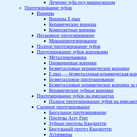
Лечение зуба под микроскопом
Протезирование зубов
Виниры
Виниры E-max
Керамические виниры
Композитные виниры
Несъемное протезирование
Микропротезирование
Полное протезирование зубов
Протезирование зубов коронками
Металлокерамика
Циркониевые коронки
Безметалловые керамические коронки
E.max — безметалловая керамическая ко
Безметалловое протезирование
Безметалловые керамические коронки за
Керамические зубные коронки
Протезирование зубов на имплантах
Полное протезирование зубов на имплан
Съемное протезирование
Бюгельное протезирование
Протезы Acry Free
Зубные протезы Квадротти
Бюгельный протез Квадротти
Аттачмены