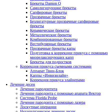
Брекеты Damon Q
Самолигирующие брекеты
Сапфировые брекеты
Прозрачные брекеты
Безлигатурные прозрачные сапфировые
брекеты
Керамические брекеты
Металлические брекеты
Комбинированные брекеты
Вестибулярные брекеты
Прозрачные брекеты капы
Подготовка к коррекции прикуса с помощью
миорелаксирующих капп
Брекеты для подростков
Коррекция прикуса съемными системами
Аппарат Твин-Блок
Каппы «Инвизилайн»
Коррекция прикуса элайнерами
Лечение десен
Лечение пародонтита
Лечение пародонта с помощью апарата Вектор
Система Florida Probe
Лечение пародонта с помощью лазера
Лоскутные операции
Нехирургическое лечение десен