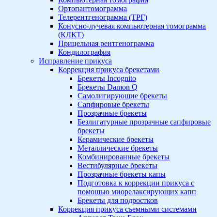
Ортопантомограмма
Телерентгенограмма (ТРГ)
Конусно-лучевая компьютерная томограмма
(КЛКТ)
Прицельная рентгенограмма
Кондилография
Исправление прикуса
Коррекция прикуса брекетами
Брекеты Incognito
Брекеты Damon Q
Самолигирующие брекеты
Сапфировые брекеты
Прозрачные брекеты
Безлигатурные прозрачные сапфировые
брекеты
Керамические брекеты
Металлические брекеты
Комбинированные брекеты
Вестибулярные брекеты
Прозрачные брекеты капы
Подготовка к коррекции прикуса с
помощью миорелаксирующих капп
Брекеты для подростков
Коррекция прикуса съемными системами