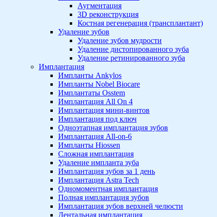
Аугментация
3D реконструкция
Костная регенерация (трансплантант)
Удаление зубов
Удаление зубов мудрости
Удаление дистопированного зуба
Удаление ретинированного зуба
Имплантация
Импланты Ankylos
Импланты Nobel Biocare
Имплантаты Osstem
Имплантация All On 4
Имплантация мини-винтов
Имплантация под ключ
Одноэтапная имплантация зубов
Имплантация All-on-6
Импланты Hiossen
Сложная имплантация
Удаление импланта зуба
Имплантация зубов за 1 день
Имплантация Astra Tech
Одномоментная имплантация
Полная имплантация зубов
Имплантация зубов верхней челюсти
Дентальная имплантация