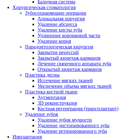
Балочная система
Хирургическая стоматология
Зубосохраняющие операции
Апикальная хирургия
Удаление абсцесса
Удаление кисты зуба
Удлинение коронковой части
Удаление корня
Парадонтологическая хирургия
Закрытие рецессий
Закрытый кюретаж карманов
Лечение связочного аппарата зуба
Открытый кюретаж карманов
Пластика десны
Иссечение мягких тканей
Увеличение объема мягких тканей
Пластика костной ткани
Аугментация
3D реконструкция
Костная регенерация (трансплантант)
Удаление зубов
Удаление зубов мудрости
Удаление дистопированного зуба
Удаление ретинированного зуба
Имплантация