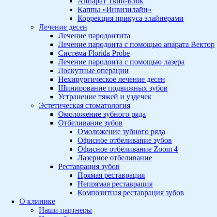
Аппарат Твин-Блок
Каппы «Инвизилайн»
Коррекция прикуса элайнерами
Лечение десен
Лечение пародонтита
Лечение пародонта с помощью апарата Вектор
Система Florida Probe
Лечение пародонта с помощью лазера
Лоскутные операции
Нехирургическое лечение десен
Шинирование подвижных зубов
Устранение тяжей и уздечек
Эстетическая стоматология
Омоложение зубного ряда
Отбеливание зубов
Омоложение зубного ряда
Офисное отбеливание зубов
Офисное отбеливание Zoom 4
Лазерное отбеливание
Реставрация зубов
Прямая реставрация
Непрямая реставрация
Композитная реставрация зубов
О клинике
Наши партнеры