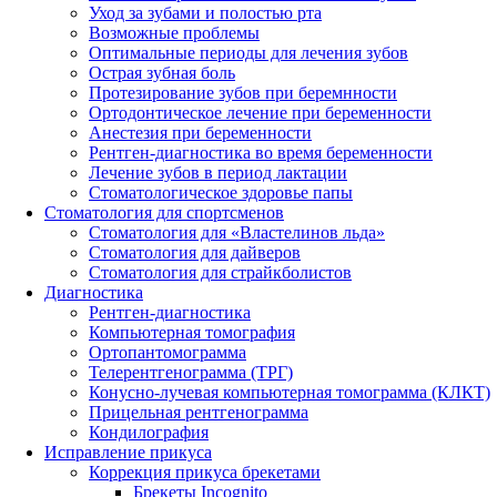
Уход за зубами и полостью рта
Возможные проблемы
Оптимальные периоды для лечения зубов
Острая зубная боль
Протезирование зубов при беремнности
Ортодонтическое лечение при беременности
Анестезия при беременности
Рентген-диагностика во время беременности
Лечение зубов в период лактации
Стоматологическое здоровье папы
Стоматология для спортсменов
Стоматология для «Властелинов льда»
Стоматология для дайверов
Стоматология для страйкболистов
Диагностика
Рентген-диагностика
Компьютерная томография
Ортопантомограмма
Телерентгенограмма (ТРГ)
Конусно-лучевая компьютерная томограмма (КЛКТ)
Прицельная рентгенограмма
Кондилография
Исправление прикуса
Коррекция прикуса брекетами
Брекеты Incognito