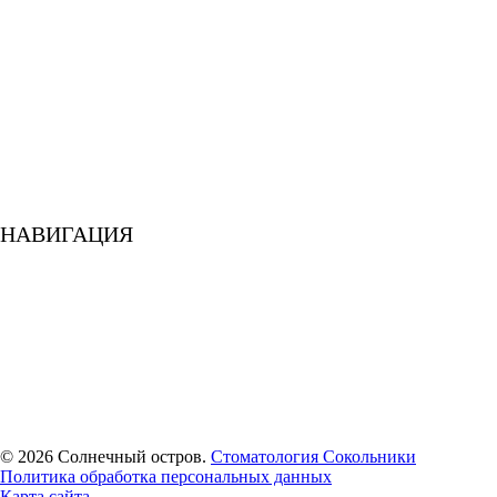
Ортодонтическая стоматология
Гигиена и профилактика
Стоматология для детей
Лечение зубов при беременности
Стоматология для спортсменов
Диагностика
Исправление прикуса
Лечение десен
Обезболивание
Эстетическая стоматология
НАВИГАЦИЯ
О клинике
Специалисты
Пациентам
Акции
Отзывы
Наши работы
Цены
Медиа
Контакты
© 2026 Солнечный остров.
Стоматология Сокольники
Политика обработка персональных данных
Карта сайта