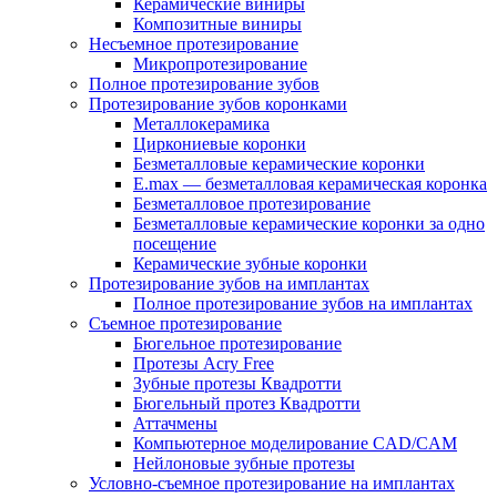
Керамические виниры
Композитные виниры
Несъемное протезирование
Микропротезирование
Полное протезирование зубов
Протезирование зубов коронками
Металлокерамика
Циркониевые коронки
Безметалловые керамические коронки
E.max — безметалловая керамическая коронка
Безметалловое протезирование
Безметалловые керамические коронки за одно
посещение
Керамические зубные коронки
Протезирование зубов на имплантах
Полное протезирование зубов на имплантах
Съемное протезирование
Бюгельное протезирование
Протезы Acry Free
Зубные протезы Квадротти
Бюгельный протез Квадротти
Аттачмены
Компьютерное моделирование CAD/CAM
Нейлоновые зубные протезы
Условно-съемное протезирование на имплантах