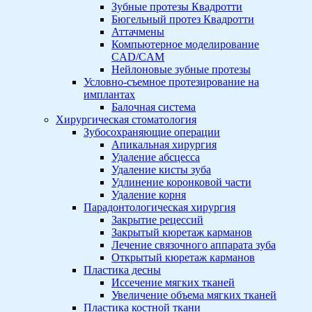
Зубные протезы Квадротти
Бюгельный протез Квадротти
Аттачмены
Компьютерное моделирование
CAD/CAM
Нейлоновые зубные протезы
Условно-съемное протезирование на
имплантах
Балочная система
Хирургическая стоматология
Зубосохраняющие операции
Апикальная хирургия
Удаление абсцесса
Удаление кисты зуба
Удлинение коронковой части
Удаление корня
Парадонтологическая хирургия
Закрытие рецессий
Закрытый кюретаж карманов
Лечение связочного аппарата зуба
Открытый кюретаж карманов
Пластика десны
Иссечение мягких тканей
Увеличение объема мягких тканей
Пластика костной ткани