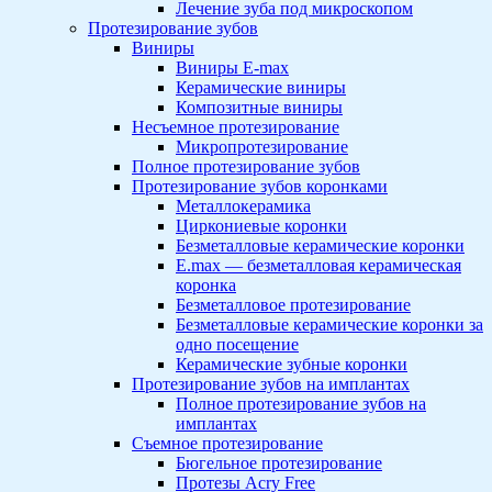
Лечение зуба под микроскопом
Протезирование зубов
Виниры
Виниры E-max
Керамические виниры
Композитные виниры
Несъемное протезирование
Микропротезирование
Полное протезирование зубов
Протезирование зубов коронками
Металлокерамика
Циркониевые коронки
Безметалловые керамические коронки
E.max — безметалловая керамическая
коронка
Безметалловое протезирование
Безметалловые керамические коронки за
одно посещение
Керамические зубные коронки
Протезирование зубов на имплантах
Полное протезирование зубов на
имплантах
Съемное протезирование
Бюгельное протезирование
Протезы Acry Free