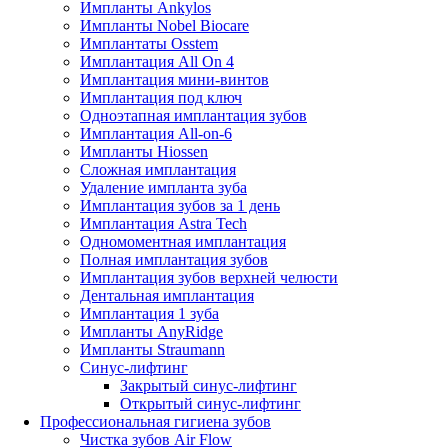
Импланты Ankylos
Импланты Nobel Biocare
Имплантаты Osstem
Имплантация All On 4
Имплантация мини-винтов
Имплантация под ключ
Одноэтапная имплантация зубов
Имплантация All-on-6
Импланты Hiossen
Сложная имплантация
Удаление импланта зуба
Имплантация зубов за 1 день
Имплантация Astra Tech
Одномоментная имплантация
Полная имплантация зубов
Имплантация зубов верхней челюсти
Дентальная имплантация
Имплантация 1 зуба
Импланты AnyRidge
Импланты Straumann
Синус-лифтинг
Закрытый синус-лифтинг
Открытый синус-лифтинг
Профессиональная гигиена зубов
Чистка зубов Air Flow