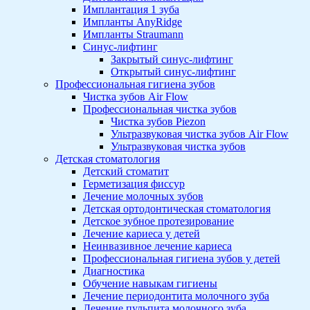
Имплантация 1 зуба
Импланты AnyRidge
Импланты Straumann
Синус-лифтинг
Закрытый синус-лифтинг
Открытый синус-лифтинг
Профессиональная гигиена зубов
Чистка зубов Air Flow
Профессиональная чистка зубов
Чистка зубов Piezon
Ультразвуковая чистка зубов Air Flow
Ультразвуковая чистка зубов
Детская стоматология
Детский стоматит
Герметизация фиссур
Лечение молочных зубов
Детская ортодонтическая стоматология
Детское зубное протезирование
Лечение кариеса у детей
Неинвазивное лечение кариеса
Профессиональная гигиена зубов у детей
Диагностика
Обучение навыкам гигиены
Лечение периодонтита молочного зуба
Лечение пульпита молочного зуба