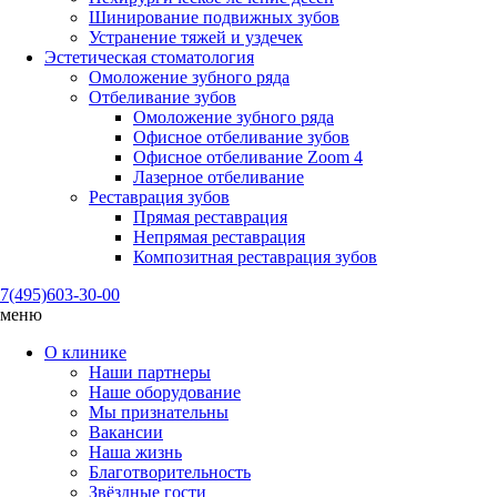
Шинирование подвижных зубов
Устранение тяжей и уздечек
Эстетическая стоматология
Омоложение зубного ряда
Отбеливание зубов
Омоложение зубного ряда
Офисное отбеливание зубов
Офисное отбеливание Zoom 4
Лазерное отбеливание
Реставрация зубов
Прямая реставрация
Непрямая реставрация
Композитная реставрация зубов
7(495)
603-30-00
меню
О клинике
Наши партнеры
Наше оборудование
Мы признательны
Вакансии
Наша жизнь
Благотворительность
Звёздные гости