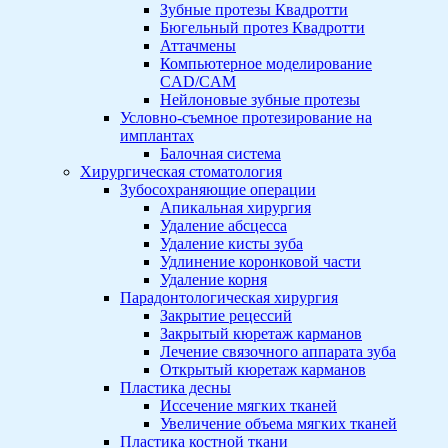
Зубные протезы Квадротти
Бюгельный протез Квадротти
Аттачмены
Компьютерное моделирование
CAD/CAM
Нейлоновые зубные протезы
Условно-съемное протезирование на
имплантах
Балочная система
Хирургическая стоматология
Зубосохраняющие операции
Апикальная хирургия
Удаление абсцесса
Удаление кисты зуба
Удлинение коронковой части
Удаление корня
Парадонтологическая хирургия
Закрытие рецессий
Закрытый кюретаж карманов
Лечение связочного аппарата зуба
Открытый кюретаж карманов
Пластика десны
Иссечение мягких тканей
Увеличение объема мягких тканей
Пластика костной ткани