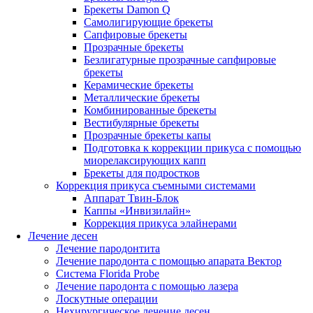
Брекеты Damon Q
Самолигирующие брекеты
Сапфировые брекеты
Прозрачные брекеты
Безлигатурные прозрачные сапфировые
брекеты
Керамические брекеты
Металлические брекеты
Комбинированные брекеты
Вестибулярные брекеты
Прозрачные брекеты капы
Подготовка к коррекции прикуса с помощью
миорелаксирующих капп
Брекеты для подростков
Коррекция прикуса съемными системами
Аппарат Твин-Блок
Каппы «Инвизилайн»
Коррекция прикуса элайнерами
Лечение десен
Лечение пародонтита
Лечение пародонта с помощью апарата Вектор
Система Florida Probe
Лечение пародонта с помощью лазера
Лоскутные операции
Нехирургическое лечение десен