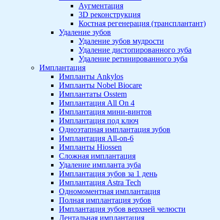
Аугментация
3D реконструкция
Костная регенерация (трансплантант)
Удаление зубов
Удаление зубов мудрости
Удаление дистопированного зуба
Удаление ретинированного зуба
Имплантация
Импланты Ankylos
Импланты Nobel Biocare
Имплантаты Osstem
Имплантация All On 4
Имплантация мини-винтов
Имплантация под ключ
Одноэтапная имплантация зубов
Имплантация All-on-6
Импланты Hiossen
Сложная имплантация
Удаление импланта зуба
Имплантация зубов за 1 день
Имплантация Astra Tech
Одномоментная имплантация
Полная имплантация зубов
Имплантация зубов верхней челюсти
Дентальная имплантация