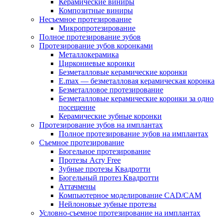
Керамические виниры
Композитные виниры
Несъемное протезирование
Микропротезирование
Полное протезирование зубов
Протезирование зубов коронками
Металлокерамика
Циркониевые коронки
Безметалловые керамические коронки
E.max — безметалловая керамическая коронка
Безметалловое протезирование
Безметалловые керамические коронки за одно
посещение
Керамические зубные коронки
Протезирование зубов на имплантах
Полное протезирование зубов на имплантах
Съемное протезирование
Бюгельное протезирование
Протезы Acry Free
Зубные протезы Квадротти
Бюгельный протез Квадротти
Аттачмены
Компьютерное моделирование CAD/CAM
Нейлоновые зубные протезы
Условно-съемное протезирование на имплантах