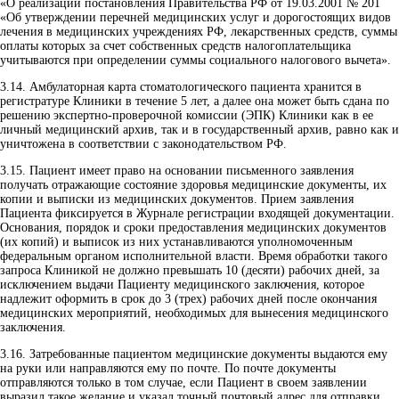
«О реализации постановления Правительства РФ от 19.03.2001 № 201
«Об утверждении перечней медицинских услуг и дорогостоящих видов
лечения в медицинских учреждениях РФ, лекарственных средств, суммы
оплаты которых за счет собственных средств налогоплательщика
учитываются при определении суммы социального налогового вычета».
3.14.
Амбулаторная карта стоматологического пациента хранится в
регистратуре Клиники в течение 5 лет, а далее она может быть сдана по
решению экспертно-проверочной комиссии (ЭПК) Клиники как в ее
личный медицинский архив, так и в государственный архив, равно как и
уничтожена в соответствии с законодательством РФ.
3.15.
Пациент имеет право на основании письменного заявления
получать отражающие состояние здоровья медицинские документы, их
копии и выписки из медицинских документов. Прием заявления
Пациента фиксируется в Журнале регистрации входящей документации.
Основания, порядок и сроки предоставления медицинских документов
(их копий) и выписок из них устанавливаются уполномоченным
федеральным органом исполнительной власти. Время обработки такого
запроса Клиникой не должно превышать 10 (десяти) рабочих дней, за
исключением выдачи Пациенту медицинского заключения, которое
надлежит оформить в срок до 3 (трех) рабочих дней после окончания
медицинских мероприятий, необходимых для вынесения медицинского
заключения.
3.16.
Затребованные пациентом медицинские документы выдаются ему
на руки или направляются ему по почте. По почте документы
отправляются только в том случае, если Пациент в своем заявлении
выразил такое желание и указал точный почтовый адрес для отправки