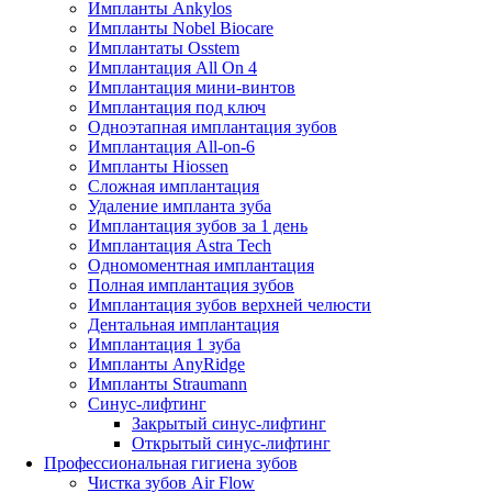
Импланты Ankylos
Импланты Nobel Biocare
Имплантаты Osstem
Имплантация All On 4
Имплантация мини-винтов
Имплантация под ключ
Одноэтапная имплантация зубов
Имплантация All-on-6
Импланты Hiossen
Сложная имплантация
Удаление импланта зуба
Имплантация зубов за 1 день
Имплантация Astra Tech
Одномоментная имплантация
Полная имплантация зубов
Имплантация зубов верхней челюсти
Дентальная имплантация
Имплантация 1 зуба
Импланты AnyRidge
Импланты Straumann
Синус-лифтинг
Закрытый синус-лифтинг
Открытый синус-лифтинг
Профессиональная гигиена зубов
Чистка зубов Air Flow