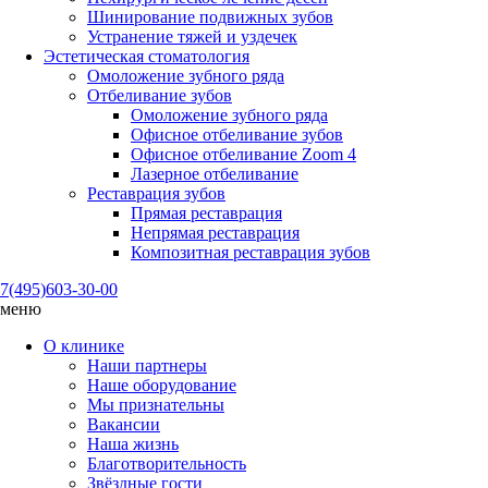
Шинирование подвижных зубов
Устранение тяжей и уздечек
Эстетическая стоматология
Омоложение зубного ряда
Отбеливание зубов
Омоложение зубного ряда
Офисное отбеливание зубов
Офисное отбеливание Zoom 4
Лазерное отбеливание
Реставрация зубов
Прямая реставрация
Непрямая реставрация
Композитная реставрация зубов
7(495)
603-30-00
меню
О клинике
Наши партнеры
Наше оборудование
Мы признательны
Вакансии
Наша жизнь
Благотворительность
Звёздные гости