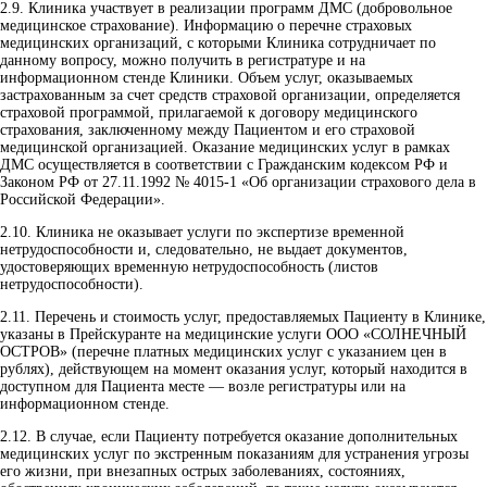
2.9.
Клиника участвует в реализации программ ДМС (добровольное
медицинское страхование). Информацию о перечне страховых
медицинских организаций, с которыми Клиника сотрудничает по
данному вопросу, можно получить в регистратуре и на
информационном стенде Клиники. Объем услуг, оказываемых
застрахованным за счет средств страховой организации, определяется
страховой программой, прилагаемой к договору медицинского
страхования, заключенному между Пациентом и его страховой
медицинской организацией. Оказание медицинских услуг в рамках
ДМС осуществляется в соответствии с Гражданским кодексом РФ и
Законом РФ от 27.11.1992 № 4015-1 «Об организации страхового дела в
Российской Федерации».
2.10.
Клиника не оказывает услуги по экспертизе временной
нетрудоспособности и, следовательно, не выдает документов,
удостоверяющих временную нетрудоспособность (листов
нетрудоспособности).
2.11.
Перечень и стоимость услуг, предоставляемых Пациенту в Клинике,
указаны в Прейскуранте на медицинские услуги ООО «СОЛНЕЧНЫЙ
ОСТРОВ» (перечне платных медицинских услуг с указанием цен в
рублях), действующем на момент оказания услуг, который находится в
доступном для Пациента месте — возле регистратуры или на
информационном стенде.
2.12.
В случае, если Пациенту потребуется оказание дополнительных
медицинских услуг по экстренным показаниям для устранения угрозы
его жизни, при внезапных острых заболеваниях, состояниях,