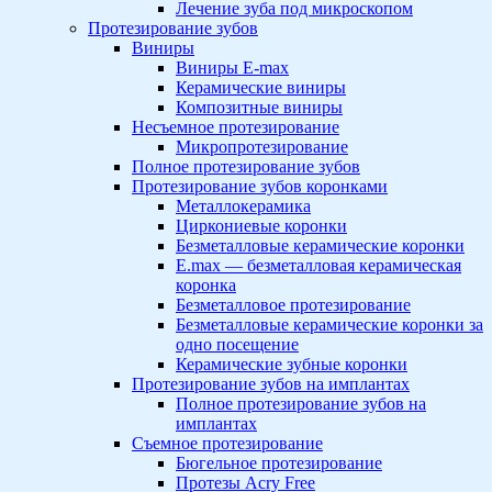
Лечение зуба под микроскопом
Протезирование зубов
Виниры
Виниры E-max
Керамические виниры
Композитные виниры
Несъемное протезирование
Микропротезирование
Полное протезирование зубов
Протезирование зубов коронками
Металлокерамика
Циркониевые коронки
Безметалловые керамические коронки
E.max — безметалловая керамическая
коронка
Безметалловое протезирование
Безметалловые керамические коронки за
одно посещение
Керамические зубные коронки
Протезирование зубов на имплантах
Полное протезирование зубов на
имплантах
Съемное протезирование
Бюгельное протезирование
Протезы Acry Free