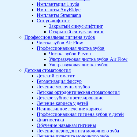
Имплантация 1 зуба
Импланты AnyRidge
Импланты Straumann
Синус-лифтинг
Закрытый синус-лифтинг
Открытый синус-лифтинг
Профессиональная гигиена зубов
Чистка зубов Air Flow
Профессиональная чистка зубов
Чистка зубов Piezon
Ультразвуковая чистка зубов Air Flow
Ультразвуковая чистка зубов
Детская стоматология
Детский стоматит
Герметизация фиссур
Лечение молочных зубов
Детская ортодонтическая стоматология
Детское зубное протезирование
Лечение кариеса у детей
Неинвазивное лечение кариеса
Профессиональная гигиена зубов у детей
Диагностика
Обучение навыкам гигиены
Лечение периодонтита молочного зуба
Лечение пульпита молочного зуба