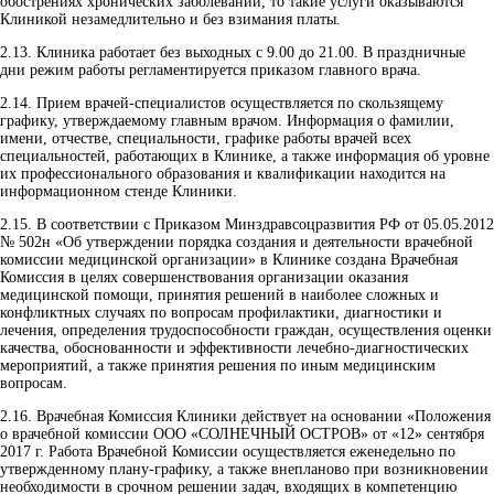
обострениях хронических заболеваний, то такие услуги оказываются
Клиникой незамедлительно и без взимания платы.
2.13.
Клиника работает без выходных с 9.00 до 21.00. В праздничные
дни режим работы регламентируется приказом главного врача.
2.14.
Прием врачей-специалистов осуществляется по скользящему
графику, утверждаемому главным врачом. Информация о фамилии,
имени, отчестве, специальности, графике работы врачей всех
специальностей, работающих в Клинике, а также информация об уровне
их профессионального образования и квалификации находится на
информационном стенде Клиники.
2.15.
В соответствии с Приказом Минздравсоцразвития РФ от 05.05.2012
№ 502н «Об утверждении порядка создания и деятельности врачебной
комиссии медицинской организации» в Клинике создана Врачебная
Комиссия в целях совершенствования организации оказания
медицинской помощи, принятия решений в наиболее сложных и
конфликтных случаях по вопросам профилактики, диагностики и
лечения, определения трудоспособности граждан, осуществления оценки
качества, обоснованности и эффективности лечебно-диагностических
мероприятий, а также принятия решения по иным медицинским
вопросам.
2.16.
Врачебная Комиссия Клиники действует на основании «Положения
о врачебной комиссии ООО «СОЛНЕЧНЫЙ ОСТРОВ» от «12» сентября
2017 г. Работа Врачебной Комиссии осуществляется еженедельно по
утвержденному плану-графику, а также внепланово при возникновении
необходимости в срочном решении задач, входящих в компетенцию