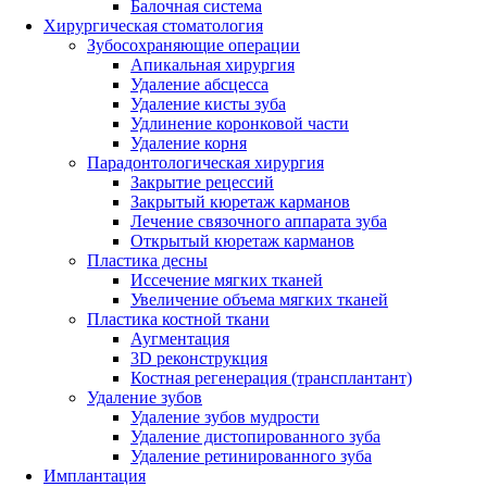
Балочная система
Хирургическая стоматология
Зубосохраняющие операции
Апикальная хирургия
Удаление абсцесса
Удаление кисты зуба
Удлинение коронковой части
Удаление корня
Парадонтологическая хирургия
Закрытие рецессий
Закрытый кюретаж карманов
Лечение связочного аппарата зуба
Открытый кюретаж карманов
Пластика десны
Иссечение мягких тканей
Увеличение объема мягких тканей
Пластика костной ткани
Аугментация
3D реконструкция
Костная регенерация (трансплантант)
Удаление зубов
Удаление зубов мудрости
Удаление дистопированного зуба
Удаление ретинированного зуба
Имплантация