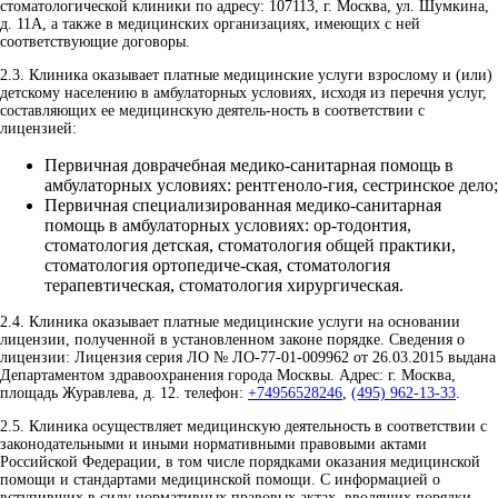
стоматологической клиники по адресу: 107113, г. Москва, ул. Шумкина,
д. 11А, а также в медицинских организациях, имеющих с ней
соответствующие договоры.
2.3.
Клиника оказывает платные медицинские услуги взрослому и (или)
детскому населению в амбулаторных условиях, исходя из перечня услуг,
составляющих ее медицинскую деятель-ность в соответствии с
лицензией:
Первичная доврачебная медико-санитарная помощь в
амбулаторных условиях: рентгеноло-гия, сестринское дело;
Первичная специализированная медико-санитарная
помощь в амбулаторных условиях: ор-тодонтия,
стоматология детская, стоматология общей практики,
стоматология ортопедиче-ская, стоматология
терапевтическая, стоматология хирургическая.
2.4.
Клиника оказывает платные медицинские услуги на основании
лицензии, полученной в установленном законе порядке. Сведения о
лицензии: Лицензия серия ЛО № ЛО-77-01-009962 от 26.03.2015 выдана
Департаментом здравоохранения города Москвы. Адрес: г. Москва,
площадь Журавлева, д. 12. телефон:
+74956528246
,
(495) 962-13-33
.
2.5.
Клиника осуществляет медицинскую деятельность в соответствии с
законодательными и иными нормативными правовыми актами
Российской Федерации, в том числе порядками оказания медицинской
помощи и стандартами медицинской помощи. С информацией о
вступивших в силу нормативных правовых актах, вводящих порядки