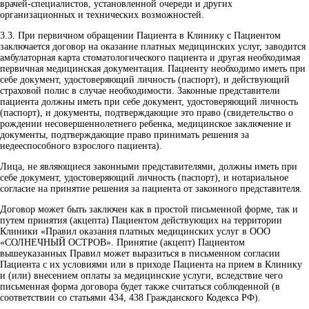
врачей-специалистов, установленной очереди и других
организационных и технических возможностей.
3.3.
При первичном обращении Пациента в Клинику с Пациентом
заключается договор на оказание платных медицинских услуг, заводится
амбулаторная карта стоматологического пациента и другая необходимая
первичная медицинская документация. Пациенту необходимо иметь при
себе документ, удостоверяющий личность (паспорт), и действующий
страховой полис в случае необходимости. Законные представители
пациента должны иметь при себе документ, удостоверяющий личность
(паспорт), и документы, подтверждающие это право (свидетельство о
рождении несовершеннолетнего ребенка, медицинское заключение и
документы, подтверждающие право принимать решения за
недееспособного взрослого пациента).
Лица, не являющиеся законными представителями, должны иметь при
себе документ, удостоверяющий личность (паспорт), и нотариальное
согласие на принятие решения за пациента от законного представителя.
Договор может быть заключен как в простой письменной форме, так и
путем принятия (акцепта) Пациентом действующих на территории
Клиники «Правил оказания платных медицинских услуг в ООО
«СОЛНЕЧНЫЙ ОСТРОВ». Принятие (акцепт) Пациентом
вышеуказанных Правил может выразиться в письменном согласии
Пациента с их условиями или в приходе Пациента на прием в Клинику
и (или) внесением оплаты за медицинские услуги, вследствие чего
письменная форма договора будет также считаться соблюденной (в
соответствии со статьями 434, 438 Гражданского Кодекса РФ).