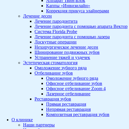
Аппарат Твин-Блок
Каппы «Инвизилайн»
Коррекция прикуса элайнерами
Лечение десен
Лечение пародонтита
Лечение пародонта с помощью апарата Вектор
Система Florida Probe
Лечение пародонта с помощью лазера
Лоскутные операции
Нехирургическое лечение десен
Шинирование подвижных зубов
Устранение тяжей и уздечек
Эстетическая стоматология
Омоложение зубного ряда
Отбеливание зубов
Омоложение зубного ряда
Офисное отбеливание зубов
Офисное отбеливание Zoom 4
Лазерное отбеливание
Реставрация зубов
Прямая реставрация
Непрямая реставрация
Композитная реставрация зубов
О клинике
Наши партнеры