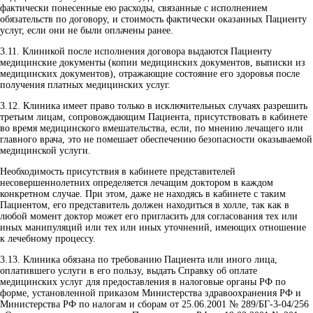
фактически понесенные ею расходы, связанные с исполнением
обязательств по договору, и стоимость фактически оказанных Пациенту
услуг, если они не были оплачены ранее.
3.11.
Клиникой после исполнения договора выдаются Пациенту
медицинские документы (копии медицинских документов, выписки из
медицинских документов), отражающие состояние его здоровья после
получения платных медицинских услуг.
3.12.
Клиника имеет право только в исключительных случаях разрешить
третьим лицам, сопровождающим Пациента, присутствовать в кабинете
во время медицинского вмешательства, если, по мнению лечащего или
главного врача, это не помешает обеспечению безопасности оказываемой
медицинской услуги.
Необходимость присутствия в кабинете представителей
несовершеннолетних определяется лечащим доктором в каждом
конкретном случае. При этом, даже не находясь в кабинете с таким
Пациентом, его представитель должен находиться в холле, так как в
любой момент доктор может его пригласить для согласования тех или
иных манипуляций или тех или иных уточнений, имеющих отношение
к лечебному процессу.
3.13.
Клиника обязана по требованию Пациента или иного лица,
оплатившего услуги в его пользу, выдать Справку об оплате
медицинских услуг для предоставления в налоговые органы РФ по
форме, установленной приказом Министерства здравоохранения РФ и
Министерства РФ по налогам и сборам от 25.06.2001 № 289/БГ-3-04/256