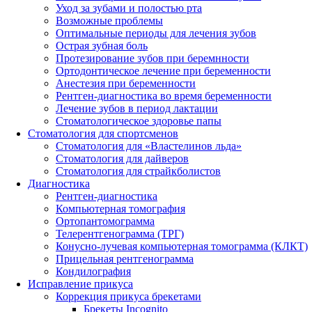
Уход за зубами и полостью рта
Возможные проблемы
Оптимальные периоды для лечения зубов
Острая зубная боль
Протезирование зубов при беремнности
Ортодонтическое лечение при беременности
Анестезия при беременности
Рентген-диагностика во время беременности
Лечение зубов в период лактации
Стоматологическое здоровье папы
Стоматология для спортсменов
Стоматология для «Властелинов льда»
Стоматология для дайверов
Стоматология для страйкболистов
Диагностика
Рентген-диагностика
Компьютерная томография
Ортопантомограмма
Телерентгенограмма (ТРГ)
Конусно-лучевая компьютерная томограмма (КЛКТ)
Прицельная рентгенограмма
Кондилография
Исправление прикуса
Коррекция прикуса брекетами
Брекеты Incognito