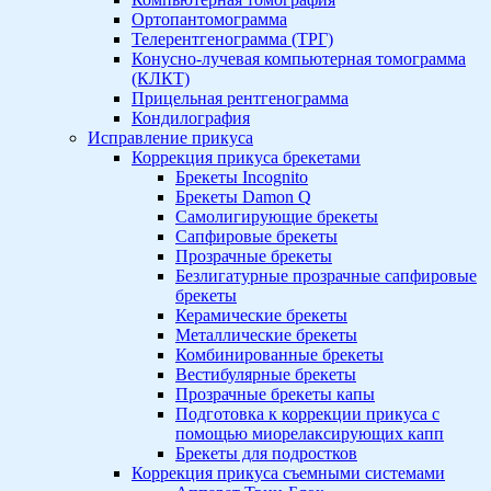
Ортопантомограмма
Телерентгенограмма (ТРГ)
Конусно-лучевая компьютерная томограмма
(КЛКТ)
Прицельная рентгенограмма
Кондилография
Исправление прикуса
Коррекция прикуса брекетами
Брекеты Incognito
Брекеты Damon Q
Самолигирующие брекеты
Сапфировые брекеты
Прозрачные брекеты
Безлигатурные прозрачные сапфировые
брекеты
Керамические брекеты
Металлические брекеты
Комбинированные брекеты
Вестибулярные брекеты
Прозрачные брекеты капы
Подготовка к коррекции прикуса с
помощью миорелаксирующих капп
Брекеты для подростков
Коррекция прикуса съемными системами