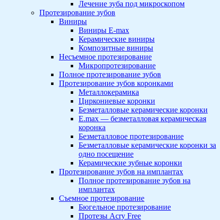
Лечение зуба под микроскопом
Протезирование зубов
Виниры
Виниры E-max
Керамические виниры
Композитные виниры
Несъемное протезирование
Микропротезирование
Полное протезирование зубов
Протезирование зубов коронками
Металлокерамика
Циркониевые коронки
Безметалловые керамические коронки
E.max — безметалловая керамическая
коронка
Безметалловое протезирование
Безметалловые керамические коронки за
одно посещение
Керамические зубные коронки
Протезирование зубов на имплантах
Полное протезирование зубов на
имплантах
Съемное протезирование
Бюгельное протезирование
Протезы Acry Free