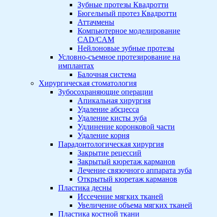
Зубные протезы Квадротти
Бюгельный протез Квадротти
Аттачмены
Компьютерное моделирование
CAD/CAM
Нейлоновые зубные протезы
Условно-съемное протезирование на
имплантах
Балочная система
Хирургическая стоматология
Зубосохраняющие операции
Апикальная хирургия
Удаление абсцесса
Удаление кисты зуба
Удлинение коронковой части
Удаление корня
Парадонтологическая хирургия
Закрытие рецессий
Закрытый кюретаж карманов
Лечение связочного аппарата зуба
Открытый кюретаж карманов
Пластика десны
Иссечение мягких тканей
Увеличение объема мягких тканей
Пластика костной ткани