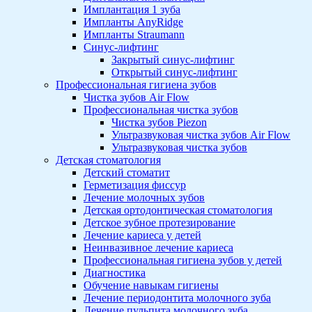
Имплантация 1 зуба
Импланты AnyRidge
Импланты Straumann
Синус-лифтинг
Закрытый синус-лифтинг
Открытый синус-лифтинг
Профессиональная гигиена зубов
Чистка зубов Air Flow
Профессиональная чистка зубов
Чистка зубов Piezon
Ультразвуковая чистка зубов Air Flow
Ультразвуковая чистка зубов
Детская стоматология
Детский стоматит
Герметизация фиссур
Лечение молочных зубов
Детская ортодонтическая стоматология
Детское зубное протезирование
Лечение кариеса у детей
Неинвазивное лечение кариеса
Профессиональная гигиена зубов у детей
Диагностика
Обучение навыкам гигиены
Лечение периодонтита молочного зуба
Лечение пульпита молочного зуба