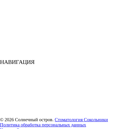
Ортодонтическая стоматология
Гигиена и профилактика
Стоматология для детей
Лечение зубов при беременности
Стоматология для спортсменов
Диагностика
Исправление прикуса
Лечение десен
Обезболивание
Эстетическая стоматология
НАВИГАЦИЯ
О клинике
Специалисты
Пациентам
Акции
Отзывы
Наши работы
Цены
Медиа
Контакты
© 2026 Солнечный остров.
Стоматология Сокольники
Политика обработка персональных данных