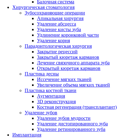
Балочная система
Хирургическая стоматология
Зубосохраняющие операции
Апикальная хирургия
Удаление абсцесса
Удаление кисты зуба
Удлинение коронковой части
Удаление корня
Парадонтологическая хирургия
Закрытие рецессий
Закрытый кюретаж карманов
Лечение связочного аппарата зуба
Открытый кюретаж карманов
Пластика десны
Иссечение мягких тканей
Увеличение объема мягких тканей
Пластика костной ткани
Аугментация
3D реконструкция
Костная регенерация (трансплантант)
Удаление зубов
Удаление зубов мудрости
Удаление дистопированного зуба
Удаление ретинированного зуба
Имплантация