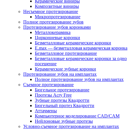
Керамические виниры
Композитные виниры
Несъемное протезирование
Микропротезирование
Полное протезирование зубов
Протезирование зубов коронками
Металлокерамика
Циркониевые коронки
Безметалловые керамические коронки
E.max — безметалловая керамическая коронка
Безметалловое протезирование
Безметалловые керамические коронки за одно
посещение
Керамические зубные коронки
Протезирование зубов на имплантах
Полное протезирование зубов на имплантах
Съемное протезирование
Бюгельное протезирование
Протезы Acry Free
Зубные протезы Квадротти
Бюгельный протез Квадротти
Аттачмены
Компьютерное моделирование CAD/CAM
Нейлоновые зубные протезы
Условно-съемное протезирование на имплантах