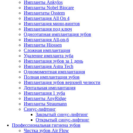
Импланты Ankylos
Импланты Nobel Biocare
Имплантаты Osstem
Имплантация All On 4
Имплантация мини-винтов
Имплантация под ключ
Одноэтапная имплантация зубов
Имплантация All-on-6
Импланты Hiossen
Сложная имплантация
Удаление импланта зуба
Имплантация зубов за 1 день
Имплантация Astra Tech
Одномоментная имплантация
Полная имплантация зубов
Имплантация зубов верхней челюсти
Дентальная имплантация
Имплантация 1 зуба
Импланты AnyRidge
Импланты Straumann
Синус-лифтинг
Закрытый синус-лифтинг
Открытый синус-лифтинг
Профессиональная гигиена зубов
Чистка зубов Air Flow