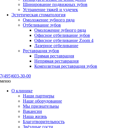
Шинирование подвижных зубов
Устранение тяжей и уздечек
Эстетическая стоматология
Омоложение зубного ряда
Отбеливание зубов
Омоложение зубного ряда
Офисное отбеливание зубов
Офисное отбеливание Zoom 4
Лазерное отбеливание
Реставрация зубов
Прямая реставрация
Непрямая реставрация
Композитная реставрация зубов
7(495)
603-30-00
меню
О клинике
Наши партнеры
Наше оборудование
Мы признательны
Вакансии
Наша жизнь
Благотворительность
Звёздные гости