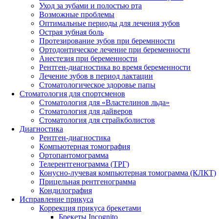
Уход за зубами и полостью рта
Возможные проблемы
Оптимальные периоды для лечения зубов
Острая зубная боль
Протезирование зубов при беремнности
Ортодонтическое лечение при беременности
Анестезия при беременности
Рентген-диагностика во время беременности
Лечение зубов в период лактации
Стоматологическое здоровье папы
Стоматология для спортсменов
Стоматология для «Властелинов льда»
Стоматология для дайверов
Стоматология для страйкболистов
Диагностика
Рентген-диагностика
Компьютерная томография
Ортопантомограмма
Телерентгенограмма (ТРГ)
Конусно-лучевая компьютерная томограмма (КЛКТ)
Прицельная рентгенограмма
Кондилография
Исправление прикуса
Коррекция прикуса брекетами
Брекеты Incognito