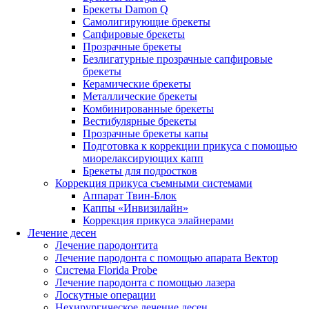
Брекеты Damon Q
Самолигирующие брекеты
Сапфировые брекеты
Прозрачные брекеты
Безлигатурные прозрачные сапфировые
брекеты
Керамические брекеты
Металлические брекеты
Комбинированные брекеты
Вестибулярные брекеты
Прозрачные брекеты капы
Подготовка к коррекции прикуса с помощью
миорелаксирующих капп
Брекеты для подростков
Коррекция прикуса съемными системами
Аппарат Твин-Блок
Каппы «Инвизилайн»
Коррекция прикуса элайнерами
Лечение десен
Лечение пародонтита
Лечение пародонта с помощью апарата Вектор
Система Florida Probe
Лечение пародонта с помощью лазера
Лоскутные операции
Нехирургическое лечение десен