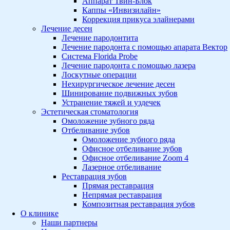
Аппарат Твин-Блок
Каппы «Инвизилайн»
Коррекция прикуса элайнерами
Лечение десен
Лечение пародонтита
Лечение пародонта с помощью апарата Вектор
Система Florida Probe
Лечение пародонта с помощью лазера
Лоскутные операции
Нехирургическое лечение десен
Шинирование подвижных зубов
Устранение тяжей и уздечек
Эстетическая стоматология
Омоложение зубного ряда
Отбеливание зубов
Омоложение зубного ряда
Офисное отбеливание зубов
Офисное отбеливание Zoom 4
Лазерное отбеливание
Реставрация зубов
Прямая реставрация
Непрямая реставрация
Композитная реставрация зубов
О клинике
Наши партнеры