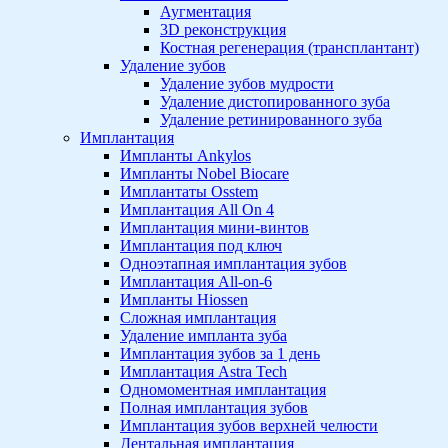
Аугментация
3D реконструкция
Костная регенерация (трансплантант)
Удаление зубов
Удаление зубов мудрости
Удаление дистопированного зуба
Удаление ретинированного зуба
Имплантация
Импланты Ankylos
Импланты Nobel Biocare
Имплантаты Osstem
Имплантация All On 4
Имплантация мини-винтов
Имплантация под ключ
Одноэтапная имплантация зубов
Имплантация All-on-6
Импланты Hiossen
Сложная имплантация
Удаление импланта зуба
Имплантация зубов за 1 день
Имплантация Astra Tech
Одномоментная имплантация
Полная имплантация зубов
Имплантация зубов верхней челюсти
Дентальная имплантация