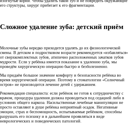
изогнутые корни. Чтобы удалить такой зуб и не повредить окружающие
его структуры, хирург прибегает к его фрагментации.
Сложное удаление зуба: детский приём
Молочные зубы нередко приходится удалять до их физиологической
смены. В детском и подростковом возрасте рекомендуется «избавляться»
от сверхкомплектных зубов, атипично расположенных зачатков зубов
мудрости. Если у ребёнка имеется показание к удалению зуба, мы
проведём хирургическую операцию быстро и безболезненно.
Мы придаём большое значение комфорту и безопасности ребёнка во
время хирургической операции. Поэтому в стоматологии «Солнечный
остров» не производится лечение детей с удержанием.
Рекомендация специалиста: если ребёнок не готов к сотрудничеству с
врачом, процедура удаления должна проводиться под седацией либо в
условиях общего наркоза. Насильственные лечебные манипуляции не
просто оставляют в душе ребёнка неприятный осадок. Негативные
эмоции, страх и беспомощность, испытываемые ребёнком, способны
разрушать его психику и в дальнейшем проявляться в виде
неврологических и поведенческих патологий.