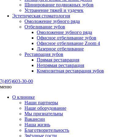
Шинирование подвижных зубов
Устранение тяжей и уздечек
Эстетическая стоматология
Омоложение зубного ряда
Отбеливание зубов
Омоложение зубного ряда
Офисное отбеливание зубов
Офисное отбеливание Zoom 4
Лазерное отбеливание
Реставрация зубов
Прямая реставрация
Непрямая реставрация
Композитная реставрация зубов
7(495)
603-30-00
меню
О клинике
Наши партнеры
Наше оборудование
Мы признательны
Вакансии
Наша жизнь
Благотворительность
Звёздные гости