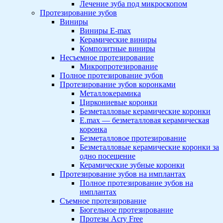
Лечение зуба под микроскопом
Протезирование зубов
Виниры
Виниры E-max
Керамические виниры
Композитные виниры
Несъемное протезирование
Микропротезирование
Полное протезирование зубов
Протезирование зубов коронками
Металлокерамика
Циркониевые коронки
Безметалловые керамические коронки
E.max — безметалловая керамическая
коронка
Безметалловое протезирование
Безметалловые керамические коронки за
одно посещение
Керамические зубные коронки
Протезирование зубов на имплантах
Полное протезирование зубов на
имплантах
Съемное протезирование
Бюгельное протезирование
Протезы Acry Free