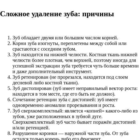
Сложное удаление зуба: причины
Зуб обладает двумя или большим числом корней.
Корни зуба изогнуты, переплетены между собой или
срастаются с соседним зубом.
Зуб находится на нижней челюсти. Костная ткань нижней
челюсти более плотная, чем верхней, поэтому иногда для
успешной экстракции зуба требуется чуть больше времени
и даже дополнительный инструмент.
Зуб ретенирован (не прорезался, находится под слоем
десневой либо костной ткани).
Зуб дистопирован (зуб имеет неправильный вектор роста:
находится в том месте, где его быть не должно).
Сочетание ретенции зуба с дистопией: зуб имеет
одновременно аномалии прорезывания и роста.
Зуб сверхкомплектный: является «копией» какого-либо из
зубов, уже расположенных в зубной дуге.
Сверхкомплектный зуб часто бывает поражён дистопией
и/или ретенцией.
Разрушение коронки — наружной части зуба. От зуба
остался только корень либо его фрагмент.