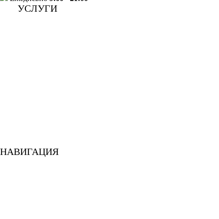
УСЛУГИ
Лечение зубов
Протезирование зубов
Хирургическая стоматология
Имплантация
Ортодонтическая стоматология
Гигиена и профилактика
Стоматология для детей
Лечение зубов при беременности
Стоматология для спортсменов
Диагностика
Исправление прикуса
Лечение десен
Обезболивание
Эстетическая стоматология
НАВИГАЦИЯ
О клинике
Специалисты
Пациентам
Акции
Отзывы
Наши работы