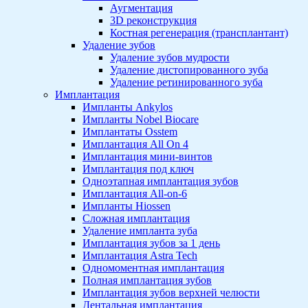
Аугментация
3D реконструкция
Костная регенерация (трансплантант)
Удаление зубов
Удаление зубов мудрости
Удаление дистопированного зуба
Удаление ретинированного зуба
Имплантация
Импланты Ankylos
Импланты Nobel Biocare
Имплантаты Osstem
Имплантация All On 4
Имплантация мини-винтов
Имплантация под ключ
Одноэтапная имплантация зубов
Имплантация All-on-6
Импланты Hiossen
Сложная имплантация
Удаление импланта зуба
Имплантация зубов за 1 день
Имплантация Astra Tech
Одномоментная имплантация
Полная имплантация зубов
Имплантация зубов верхней челюсти
Дентальная имплантация