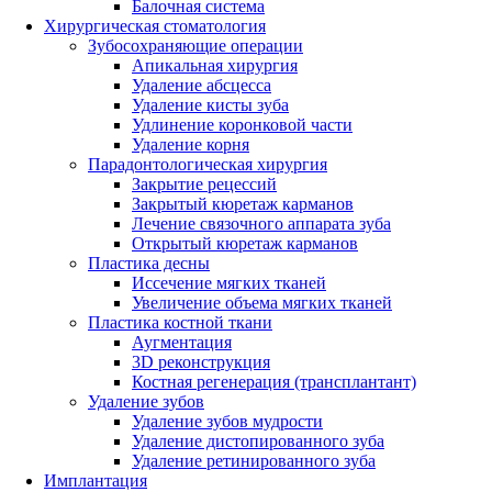
Балочная система
Хирургическая стоматология
Зубосохраняющие операции
Апикальная хирургия
Удаление абсцесса
Удаление кисты зуба
Удлинение коронковой части
Удаление корня
Парадонтологическая хирургия
Закрытие рецессий
Закрытый кюретаж карманов
Лечение связочного аппарата зуба
Открытый кюретаж карманов
Пластика десны
Иссечение мягких тканей
Увеличение объема мягких тканей
Пластика костной ткани
Аугментация
3D реконструкция
Костная регенерация (трансплантант)
Удаление зубов
Удаление зубов мудрости
Удаление дистопированного зуба
Удаление ретинированного зуба
Имплантация