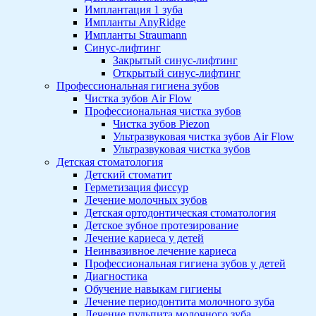
Имплантация 1 зуба
Импланты AnyRidge
Импланты Straumann
Синус-лифтинг
Закрытый синус-лифтинг
Открытый синус-лифтинг
Профессиональная гигиена зубов
Чистка зубов Air Flow
Профессиональная чистка зубов
Чистка зубов Piezon
Ультразвуковая чистка зубов Air Flow
Ультразвуковая чистка зубов
Детская стоматология
Детский стоматит
Герметизация фиссур
Лечение молочных зубов
Детская ортодонтическая стоматология
Детское зубное протезирование
Лечение кариеса у детей
Неинвазивное лечение кариеса
Профессиональная гигиена зубов у детей
Диагностика
Обучение навыкам гигиены
Лечение периодонтита молочного зуба
Лечение пульпита молочного зуба