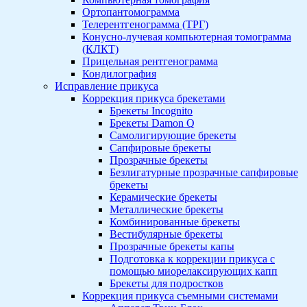
Ортопантомограмма
Телерентгенограмма (ТРГ)
Конусно-лучевая компьютерная томограмма
(КЛКТ)
Прицельная рентгенограмма
Кондилография
Исправление прикуса
Коррекция прикуса брекетами
Брекеты Incognito
Брекеты Damon Q
Самолигирующие брекеты
Сапфировые брекеты
Прозрачные брекеты
Безлигатурные прозрачные сапфировые
брекеты
Керамические брекеты
Металлические брекеты
Комбинированные брекеты
Вестибулярные брекеты
Прозрачные брекеты капы
Подготовка к коррекции прикуса с
помощью миорелаксирующих капп
Брекеты для подростков
Коррекция прикуса съемными системами