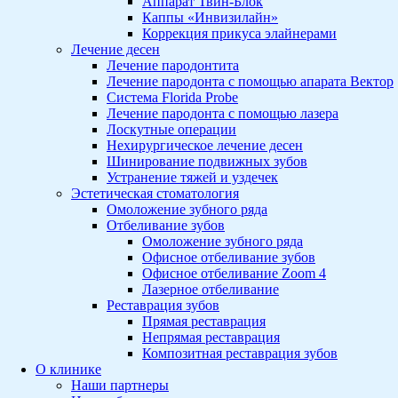
Аппарат Твин-Блок
Каппы «Инвизилайн»
Коррекция прикуса элайнерами
Лечение десен
Лечение пародонтита
Лечение пародонта с помощью апарата Вектор
Система Florida Probe
Лечение пародонта с помощью лазера
Лоскутные операции
Нехирургическое лечение десен
Шинирование подвижных зубов
Устранение тяжей и уздечек
Эстетическая стоматология
Омоложение зубного ряда
Отбеливание зубов
Омоложение зубного ряда
Офисное отбеливание зубов
Офисное отбеливание Zoom 4
Лазерное отбеливание
Реставрация зубов
Прямая реставрация
Непрямая реставрация
Композитная реставрация зубов
О клинике
Наши партнеры