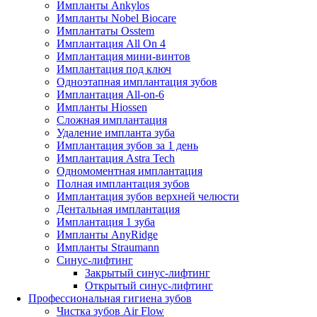
Импланты Ankylos
Импланты Nobel Biocare
Имплантаты Osstem
Имплантация All On 4
Имплантация мини-винтов
Имплантация под ключ
Одноэтапная имплантация зубов
Имплантация All-on-6
Импланты Hiossen
Сложная имплантация
Удаление импланта зуба
Имплантация зубов за 1 день
Имплантация Astra Tech
Одномоментная имплантация
Полная имплантация зубов
Имплантация зубов верхней челюсти
Дентальная имплантация
Имплантация 1 зуба
Импланты AnyRidge
Импланты Straumann
Синус-лифтинг
Закрытый синус-лифтинг
Открытый синус-лифтинг
Профессиональная гигиена зубов
Чистка зубов Air Flow