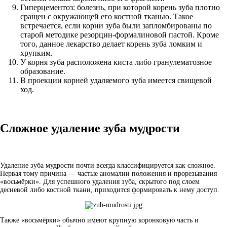
Гиперцементоз: болезнь, при которой корень зуба плотно
сращен с окружающей его костной тканью. Такое
встречается, если корни зуба были запломбированы по
старой методике резорцин-формалиновой пастой. Кроме
того, данное лекарство делает корень зуба ломким и
хрупким.
У корня зуба расположена киста либо гранулематозное
образование.
В проекции корней удаляемого зуба имеется свищевой
ход.
Сложное удаление зуба мудрости
Удаление зуба мудрости почти всегда классифицируется как сложное.
Первая тому причина — частые аномалии положения и прорезывания
«восьмёрки». Для успешного удаления зуба, скрытого под слоем
десневой либо костной ткани, приходится формировать к нему доступ.
Также «восьмёрки» обычно имеют крупную коронковую часть и