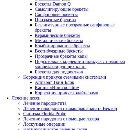
Брекеты Damon Q
Самолигирующие брекеты
Сапфировые брекеты
Прозрачные брекеты
Безлигатурные прозрачные сапфировые
брекеты
Керамические брекеты
Металлические брекеты
Комбинированные брекеты
Вестибулярные брекеты
Прозрачные брекеты капы
Подготовка к коррекции прикуса с помощью
миорелаксирующих капп
Брекеты для подростков
Коррекция прикуса съемными системами
Аппарат Твин-Блок
Каппы «Инвизилайн»
Коррекция прикуса элайнерами
Лечение десен
Лечение пародонтита
Лечение пародонта с помощью апарата Вектор
Система Florida Probe
Лечение пародонта с помощью лазера
Лоскутные операции
Нехирургическое лечение десен