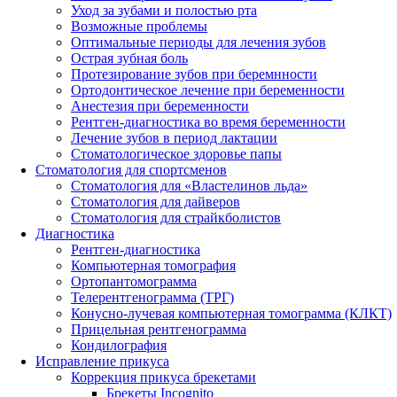
Уход за зубами и полостью рта
Возможные проблемы
Оптимальные периоды для лечения зубов
Острая зубная боль
Протезирование зубов при беремнности
Ортодонтическое лечение при беременности
Анестезия при беременности
Рентген-диагностика во время беременности
Лечение зубов в период лактации
Стоматологическое здоровье папы
Стоматология для спортсменов
Стоматология для «Властелинов льда»
Стоматология для дайверов
Стоматология для страйкболистов
Диагностика
Рентген-диагностика
Компьютерная томография
Ортопантомограмма
Телерентгенограмма (ТРГ)
Конусно-лучевая компьютерная томограмма (КЛКТ)
Прицельная рентгенограмма
Кондилография
Исправление прикуса
Коррекция прикуса брекетами
Брекеты Incognito