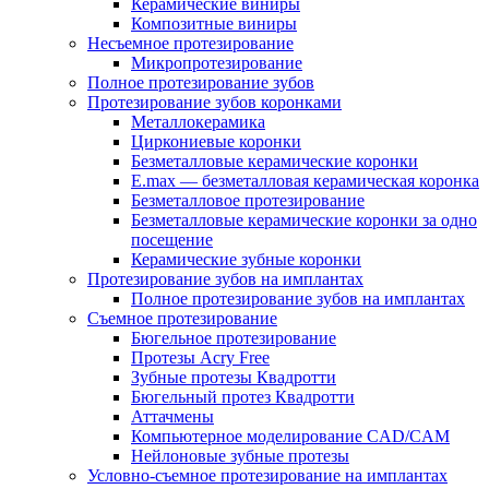
Керамические виниры
Композитные виниры
Несъемное протезирование
Микропротезирование
Полное протезирование зубов
Протезирование зубов коронками
Металлокерамика
Циркониевые коронки
Безметалловые керамические коронки
E.max — безметалловая керамическая коронка
Безметалловое протезирование
Безметалловые керамические коронки за одно
посещение
Керамические зубные коронки
Протезирование зубов на имплантах
Полное протезирование зубов на имплантах
Съемное протезирование
Бюгельное протезирование
Протезы Acry Free
Зубные протезы Квадротти
Бюгельный протез Квадротти
Аттачмены
Компьютерное моделирование CAD/CAM
Нейлоновые зубные протезы
Условно-съемное протезирование на имплантах