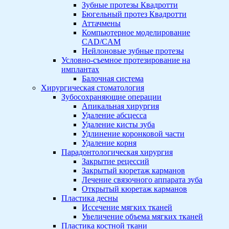
Зубные протезы Квадротти
Бюгельный протез Квадротти
Аттачмены
Компьютерное моделирование
CAD/CAM
Нейлоновые зубные протезы
Условно-съемное протезирование на
имплантах
Балочная система
Хирургическая стоматология
Зубосохраняющие операции
Апикальная хирургия
Удаление абсцесса
Удаление кисты зуба
Удлинение коронковой части
Удаление корня
Парадонтологическая хирургия
Закрытие рецессий
Закрытый кюретаж карманов
Лечение связочного аппарата зуба
Открытый кюретаж карманов
Пластика десны
Иссечение мягких тканей
Увеличение объема мягких тканей
Пластика костной ткани